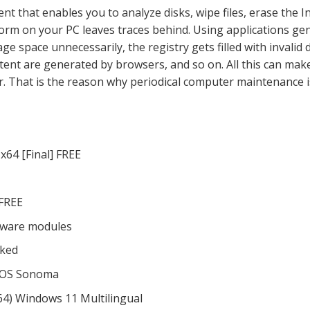
t that enables you to analyze disks, wipe files, erase the I
rform on your PC leaves traces behind. Using applications ge
ge space unnecessarily, the registry gets filled with invalid 
ntent are generated by browsers, and so on. All this can mak
. That is the reason why periodical computer maintenance i
x64 [Final] FREE
 FREE
ftware modules
rked
cOS Sonoma
(x64) Windows 11 Multilingual