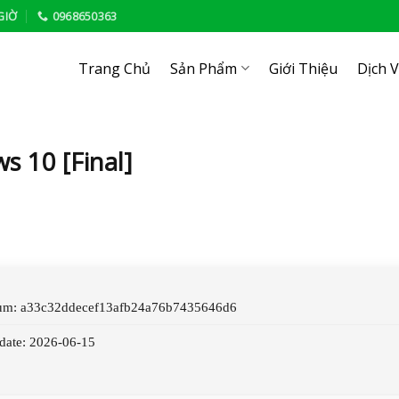
GIỜ
0968650363
Trang Chủ
Sản Phẩm
Giới Thiệu
Dịch 
s 10 [Final]
sum: a33c32ddecef13afb24a76b7435646d6
pdate: 2026-06-15