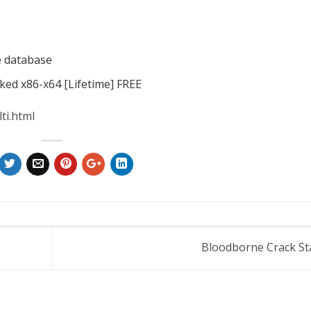
e database
ked x86-x64 [Lifetime] FREE
ti.html
Bloodborne Crack S