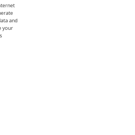
nternet
nerate
data and
e your
s