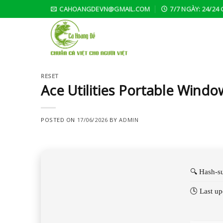
Skip
CAHOANGDEVN@GMAIL.COM
7/7 NGÀY: 24/24 
to
content
RESET
Ace Utilities Portable Window
POSTED ON
17/06/2026
BY
ADMIN
🔍 Hash-
🕓 Last u