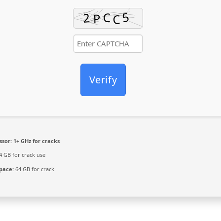
Verify
ssor:
1+ GHz for cracks
4 GB for crack use
space:
64 GB for crack