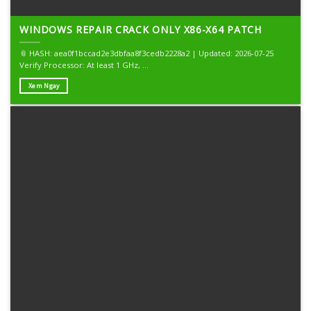
WINDOWS REPAIR CRACK ONLY X86-X64 PATCH
📎 HASH: aea0f1bccad2e3dbfaa8f3cedb2228a2 | Updated: 2026-07-25
Verify Processor: At least 1 GHz, ...
Xem Ngay