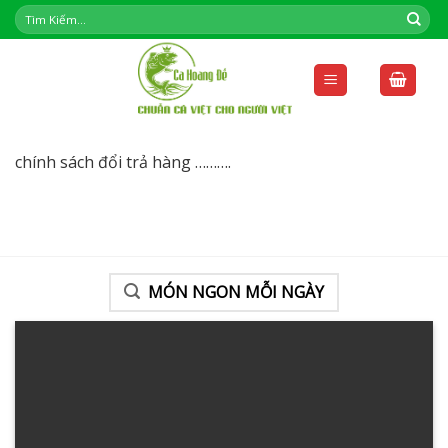
Skip
to
content
chính sách đổi trả hàng ……….
MÓN NGON MỖI NGÀY