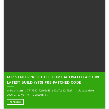
M365 ENTERPRISE E3 LIFETIME ACTIVATED ARCHIVE
LATEST BUILD {YTS} PRE-PATCHED CODE
🧩 Hash sum → 7717380172a66a491e42b7ca12f95a11 — Update date:
2026-07-27 Verify Processor: 1 ...
Xem Ngay