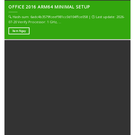
OFFICE 2016 ARM64 MINIMAL SETUP
🔍 Hash-sum: 6adc4b3579fceef981cc0d104ffce058 | 🕓 Last update: 2026-
07-20 Verify Processor: 1 GHz, ...
Xem Ngay