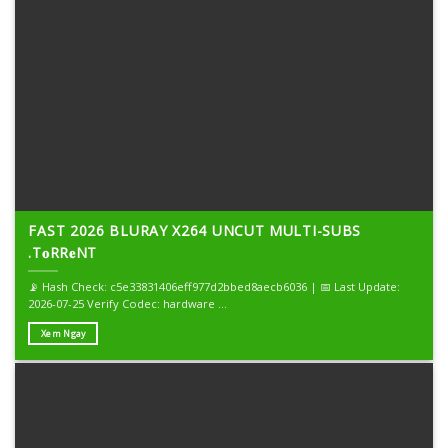
FAST 2026 BLURAY X264 UNCUT MULTI-SUBS
.T𝐨RR𝐞NT
📡 Hash Check: c5e33831406eff977d2bbed8aecb6036 | 📅 Last Update:
2026-07-25 Verify Codec: hardware ...
Xem Ngay