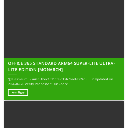
OFFICE 365 STANDARD ARM64 SUPER-LITE ULTRA-
LITE EDITION [MONARCH]
📦 Hash-sum → a4ec5f0ec1031bfe70f2b7aaefe224b5 | 📌 Updated on
2026-07-26 Verify Processor: Dual-core ...
Xem Ngay