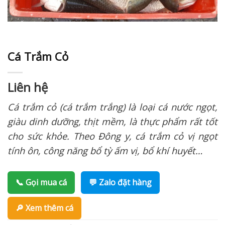
Cá Trắm Cỏ
Liên hệ
Cá trắm cỏ (cá trắm trắng) là loại cá nước ngọt,
giàu dinh dưỡng, thịt mềm, là thực phẩm rất tốt
cho sức khỏe. Theo Đông y, cá trắm cỏ vị ngọt
tính ôn, công năng bổ tỳ ấm vị, bổ khí huyết…
📞 Gọi mua cá
💬 Zalo đặt hàng
🔎 Xem thêm cá