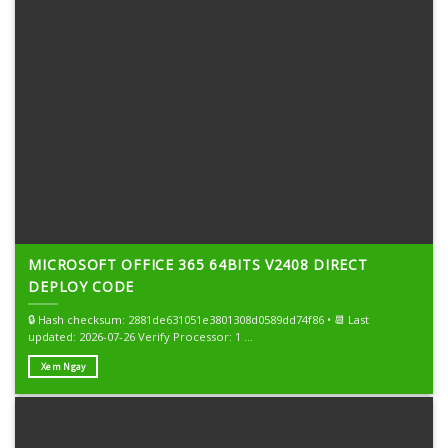
MICROSOFT OFFICE 365 64BITS V2408 DIRECT
DEPLOY CODE
🔒 Hash checksum: 2881de631051e3801308d0589dd74f86 • 📆 Last
updated: 2026-07-26 Verify Processor: 1 ...
Xem Ngay