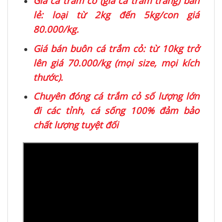
Giá cá trắm cỏ (giá cá trắm trắng) bán
lẻ: loại từ 2kg đến 5kg/con giá
80.000/kg.
Giá bán buôn cá trắm cỏ: từ 10kg trở
lên giá 70.000/kg (mọi size, mọi kích
thước).
Chuyên đóng cá trắm cỏ số lượng lớn
đi các tỉnh, cá sống 100% đảm bảo
chất lượng tuyệt đối