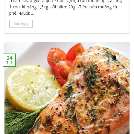
.Tham khảo giá cá quả *.Các vật lệu cần chuẩn bị: -Cá lăng:
1 con, khoảng 1,5kg. -Ớt băm: 20g. -Tiêu: nửa muống cà
phê. -Muối: ...
Xem Ngay
24
Th7