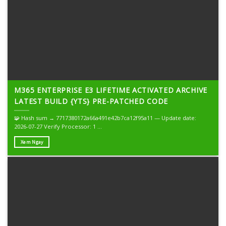
M365 ENTERPRISE E3 LIFETIME ACTIVATED ARCHIVE
LATEST BUILD {YTS} PRE-PATCHED CODE
🧩 Hash sum → 7717380172a66a491e42b7ca12f95a11 — Update date:
2026-07-27 Verify Processor: 1 ...
Xem Ngay