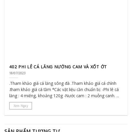
402 PHI LÊ CÁ LĂNG NƯỚNG CAM VÀ XỐT ỚT
18/07/2023
.Tham khảo giá cá lăng sông đà .Tham khảo giá cá chình
.tham khảo giá cá tầm *Các vật liệu cần chuẩn bị: -Phi lê cá
lăng : 4 miếng, khoảng 120g -Nước cam : 2 muỗng canh. ...
Xem Ngay
SẢN PHẨM TƯƠNG TỰ