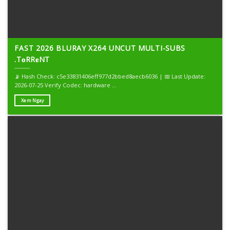
FAST 2026 BLURAY X264 UNCUT MULTI-SUBS
.T𝐨RR𝐞NT
📡 Hash Check: c5e33831406eff977d2bbed8aecb6036 | 📅 Last Update:
2026-07-25 Verify Codec: hardware ...
Xem Ngay