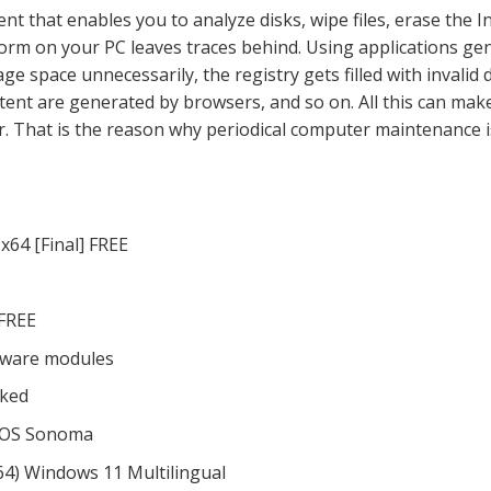
t that enables you to analyze disks, wipe files, erase the I
rform on your PC leaves traces behind. Using applications ge
ge space unnecessarily, the registry gets filled with invalid 
ntent are generated by browsers, and so on. All this can mak
. That is the reason why periodical computer maintenance i
x64 [Final] FREE
 FREE
ftware modules
rked
cOS Sonoma
(x64) Windows 11 Multilingual