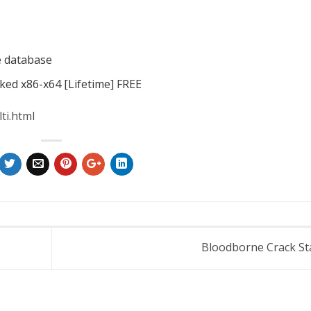
e database
ked x86-x64 [Lifetime] FREE
ti.html
Bloodborne Crack S