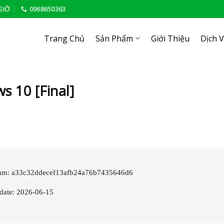
GIỜ
0968650363
Trang Chủ
Sản Phẩm
Giới Thiệu
Dịch 
s 10 [Final]
sum: a33c32ddecef13afb24a76b7435646d6
pdate: 2026-06-15