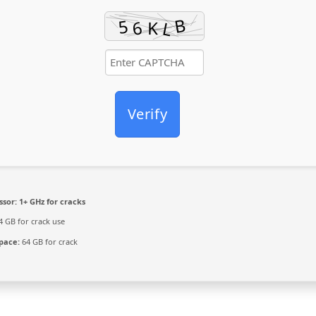
Verify
ssor:
1+ GHz for cracks
4 GB for crack use
space:
64 GB for crack