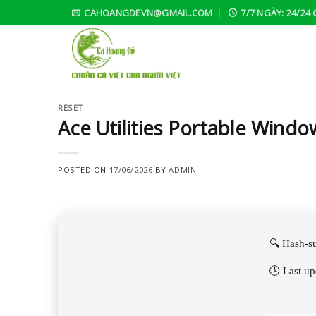
Skip
CAHOANGDEVN@GMAIL.COM
7/7 NGÀY: 24/24 
to
content
RESET
Ace Utilities Portable Window
POSTED ON
17/06/2026
BY
ADMIN
🔍 Hash-
🕓 Last u