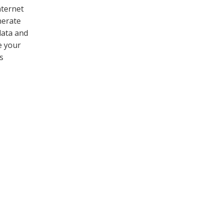
nternet
nerate
data and
e your
s